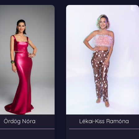
Lékai-Kiss Ramóna
Ördög Nóra