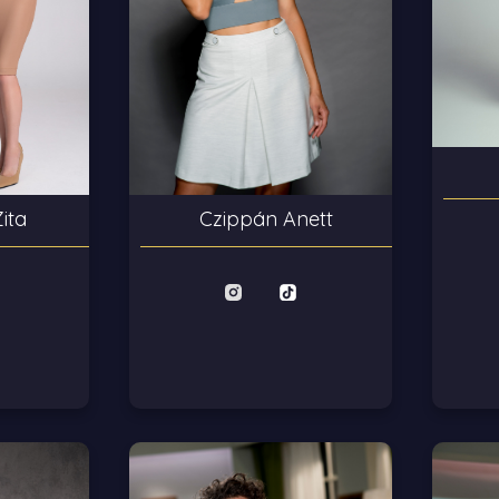
Czippán Anett
ita