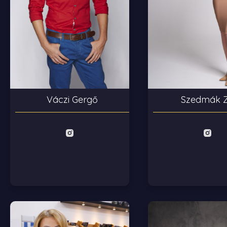
Szedmák Z
Váczi Gergő