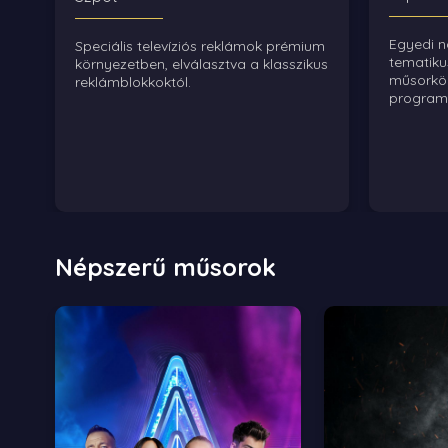
Egyedi n
Speciális televíziós reklámok prémium
tematikus
környezetben, elválasztva a klasszikus
műsorkörn
reklámblokkoktól.
program
Népszerű műsorok