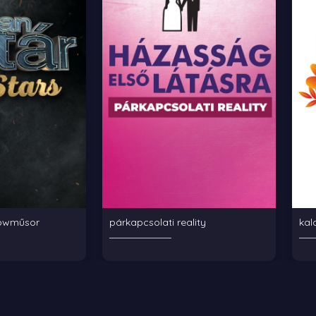
howműsor
párkapcsolati reality
kal