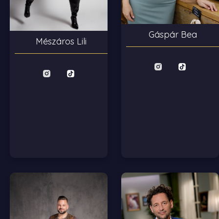
Gáspár Bea
Mészáros Lili