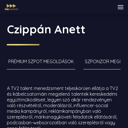
Czippán Anett
PRÉMIUM SZPOT MEGOLDÁSOK
SZPONZOR MEGOL
A TV2 talent menedzsment teljeskörűen ellátja a TV2
és kábelcsatornáin megjelenő talentek kereskedelmi
együttműködéseit, legyen szó akár rendezvényen
való részvételről, moderálásról, influencer-social
media kampányról, reklámkampányban való
szereplésről, márkanagyköveti feladatok ellátásáról,
podcasban-websorozatban való szereplésről vagy