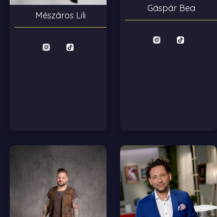
Gáspár Bea
Mészáros Lili