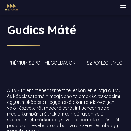
Gudics Máté
PRÉMIUM SZPOT MEGOLDÁSOK
SZPONZOR MEGOL
A TV2 talent menedzsment teljeskörűen ellátja a TV2
és kábelcsatornáin megjelenő talentek kereskedelmi
együttműködéseit, legyen szó akár rendezvényen
való részvételről, moderálásról, influencer-social
media kampányról, reklámkampányban való
szereplésről, márkanagyköveti feladatok ellátásáról,
podcasban-websorozatban való szereplésről vagy