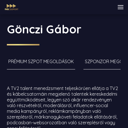
Gönczi Gábor
PRÉMIUM SZPOT MEGOLDÁSOK
SZPONZOR MEGOL
A TV2 talent menedzsment teljeskörűen ellátja a TV2
és kábelcsatornáin megjelenő talentek kereskedelmi
együttműködéseit, legyen szó akár rendezvényen
való részvételről, moderálásról, influencer-social
media kampányról, reklámkampányban való
szereplésről, márkanagyköveti feladatok ellátásáról,
podcasban-websorozatban való szereplésről vagy