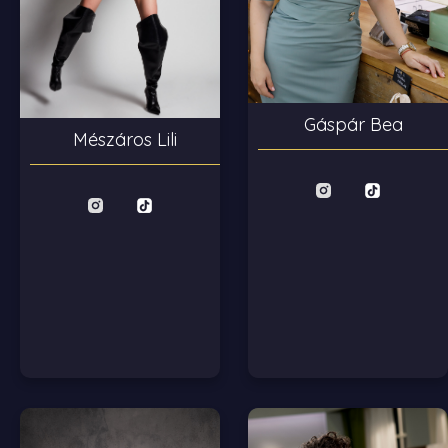
Gáspár Bea
Mészáros Lili