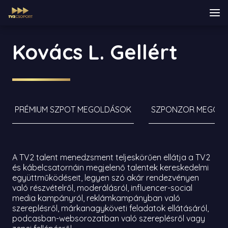
Kovács L. Gellért
PRÉMIUM SZPOT MEGOLDÁSOK
SZPONZOR MEGOL
A TV2 talent menedzsment teljeskörűen ellátja a TV2
és kábelcsatornáin megjelenő talentek kereskedelmi
együttműködéseit, legyen szó akár rendezvényen
való részvételről, moderálásról, influencer-social
media kampányról, reklámkampányban való
szereplésről, márkanagyköveti feladatok ellátásáról,
podcasban-websorozatban való szereplésről vagy