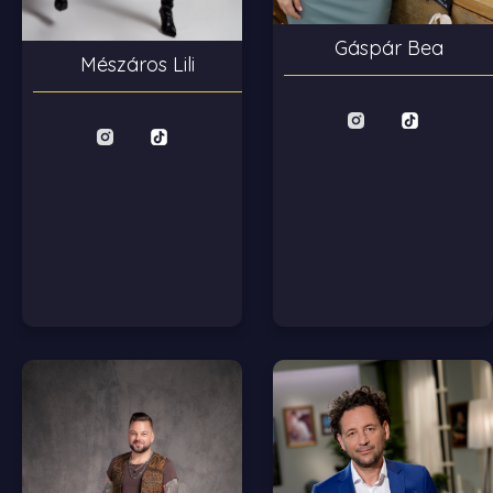
Gáspár Bea
Mészáros Lili