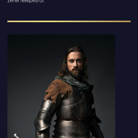
zenei fellépésről.